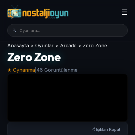
☰
Anasayfa
>
Oyunlar
>
Arcade
>
Zero Zone
Zero Zone
★ Oynanma
|
46 Görüntülenme
Işıkları Kapat