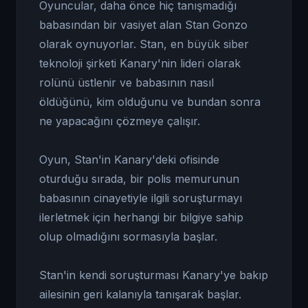
Oyuncular, daha önce hiç tanışmadığı
babasından bir vasiyet alan Stan Gonzo
olarak oynuyorlar. Stan, en büyük siber
teknoloji şirketi Kanary'nin lideri olarak
rolünü üstlenir ve babasının nasıl
öldüğünü, kim olduğunu ve bundan sonra
ne yapacağını çözmeye çalışır.
Oyun, Stan'in Kanary'deki ofisinde
oturduğu sırada, bir polis memurunun
babasının cinayetiyle ilgili soruşturmayı
ilerletmek için herhangi bir bilgiye sahip
olup olmadığını sormasıyla başlar.
Stan'in kendi soruşturması Kanary'ye bakıp
ailesinin geri kalanıyla tanışarak başlar.