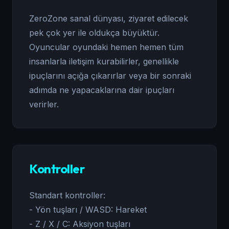
ZeroZone sanal dünyası, ziyaret edilecek
pek çok yer ile oldukça büyüktür.
Oyuncular oyundaki hemen hemen tüm
insanlarla iletişim kurabilirler, genellikle
ipuçlarını açığa çıkarırlar veya bir sonraki
adımda ne yapacaklarına dair ipuçları
verirler.
Kontroller
Standart kontroller:
- Yön tuşları / WASD: Hareket
- Z / X / C: Aksiyon tuşları