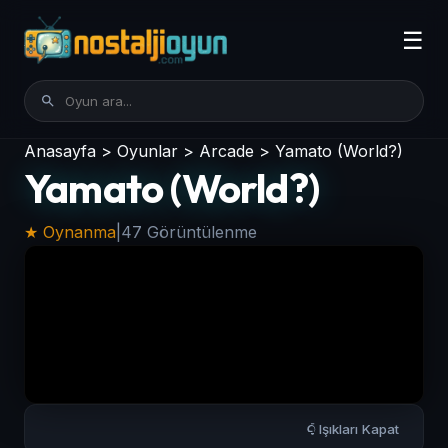
☰
Anasayfa
>
Oyunlar
>
Arcade
>
Yamato (World?)
Yamato (World?)
★ Oynanma
|
47 Görüntülenme
Işıkları Kapat