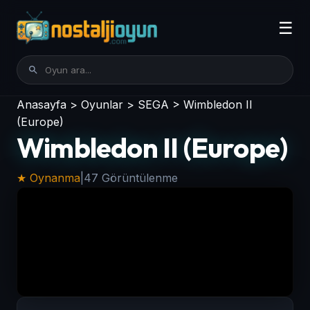
☰
Anasayfa
>
Oyunlar
>
SEGA
>
Wimbledon II
(Europe)
Wimbledon II (Europe)
★ Oynanma
|
47 Görüntülenme