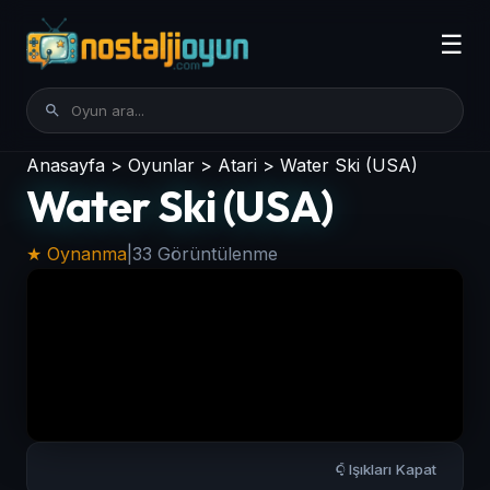
☰
Anasayfa
>
Oyunlar
>
Atari
>
Water Ski (USA)
Water Ski (USA)
★ Oynanma
|
33 Görüntülenme
Işıkları Kapat