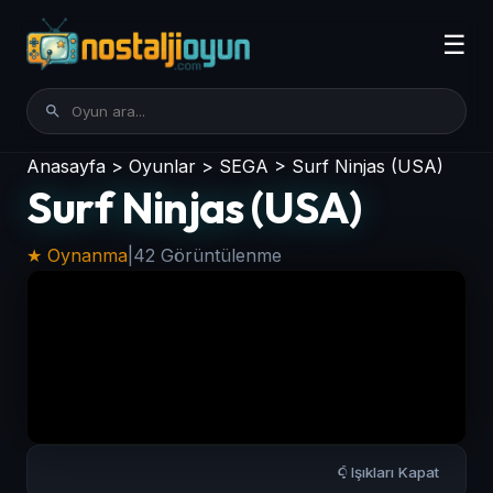
☰
Anasayfa
>
Oyunlar
>
SEGA
>
Surf Ninjas (USA)
Surf Ninjas (USA)
★ Oynanma
|
42 Görüntülenme
Işıkları Kapat