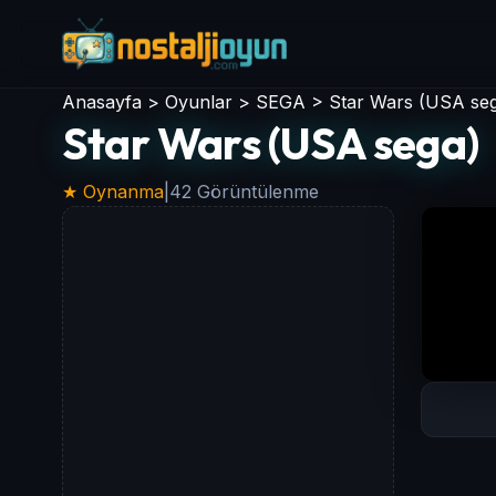
Anasayfa
>
Oyunlar
>
SEGA
>
Star Wars (USA se
Star Wars (USA sega)
★ Oynanma
|
42 Görüntülenme