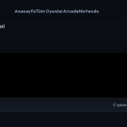
Anasayfa
Tüm Oyunlar
Arcade
Nintendo
ga)
Işıkla