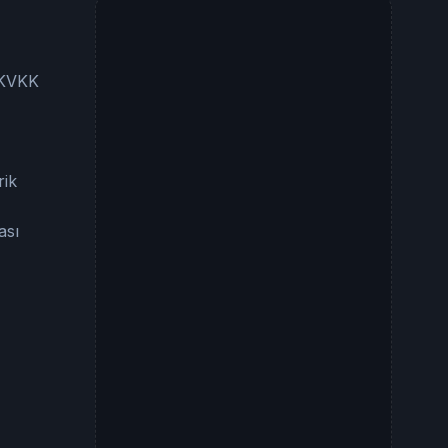
e KVKK
rik
ası