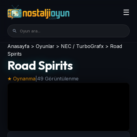
☰
Anasayfa
>
Oyunlar
>
NEC / TurboGrafx
>
Road
Spirits
Road Spirits
★ Oynanma
|
49 Görüntülenme