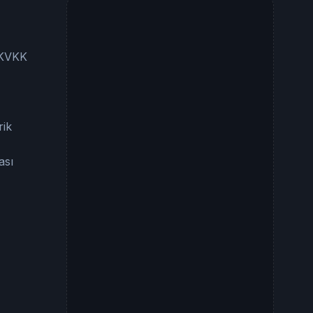
e KVKK
rik
ası