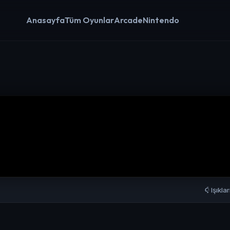
Anasayfa
Tüm Oyunlar
Arcade
Nintendo
Işıkla