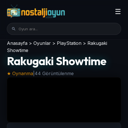
☰
Anasayfa
>
Oyunlar
>
PlayStation
>
Rakugaki
Showtime
Rakugaki Showtime
★ Oynanma
|
44 Görüntülenme