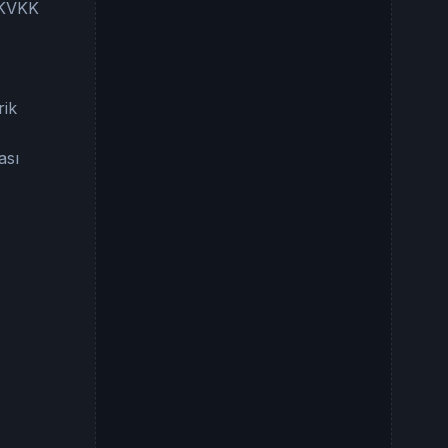
e KVKK
rik
ası