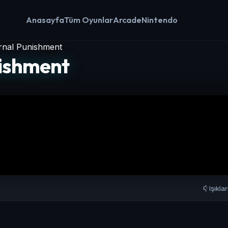
Anasayfa
Tüm Oyunlar
Arcade
Nintendo
rnal Punishment
nishment
Işıkla