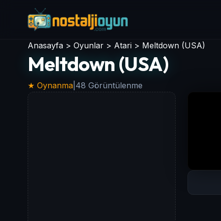
Anasayfa
>
Oyunlar
>
Atari
>
Meltdown (USA)
Meltdown (USA)
★ Oynanma
|
48 Görüntülenme