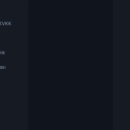
e KVKK
rik
ası