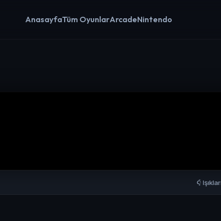
Anasayfa
Tüm Oyunlar
Arcade
Nintendo
Işıkla