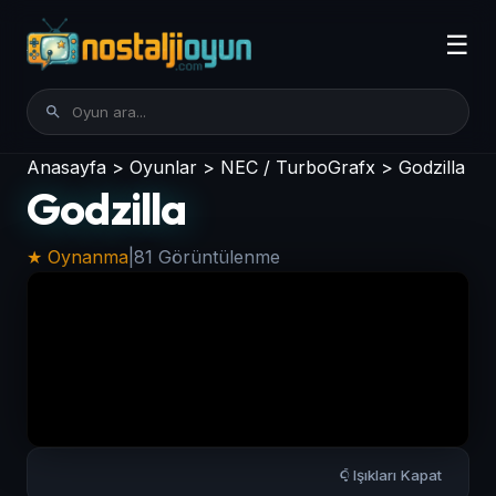
☰
Anasayfa
>
Oyunlar
>
NEC / TurboGrafx
>
Godzilla
Godzilla
★ Oynanma
|
81 Görüntülenme
Işıkları Kapat