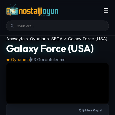
☰
Anasayfa
>
Oyunlar
>
SEGA
>
Galaxy Force (USA)
Galaxy Force (USA)
★ Oynanma
|
63 Görüntülenme
Işıkları Kapat