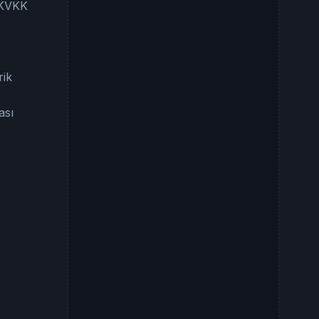
e KVKK
rik
ası