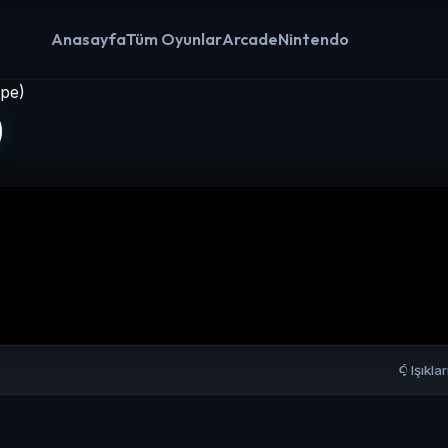
Anasayfa
Tüm Oyunlar
Arcade
Nintendo
ope)
)
Işıkla