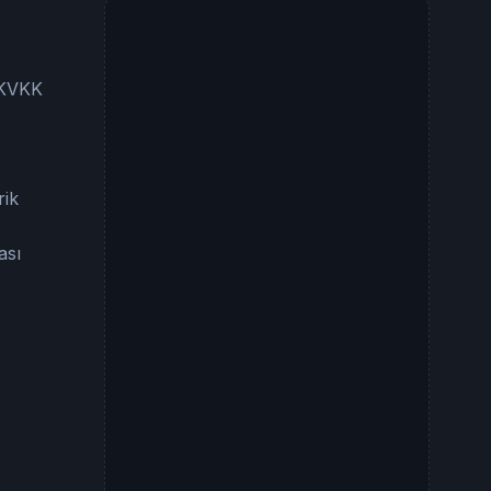
e KVKK
rik
ası