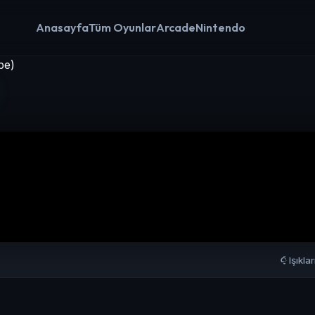
Anasayfa
Tüm Oyunlar
Arcade
Nintendo
pe)
Işıkla