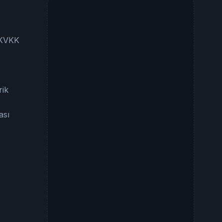
e KVKK
rik
ası