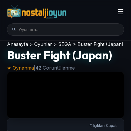
☰
Anasayfa
>
Oyunlar
>
SEGA
>
Buster Fight (Japan)
Buster Fight (Japan)
★ Oynanma
|
42 Görüntülenme
Işıkları Kapat