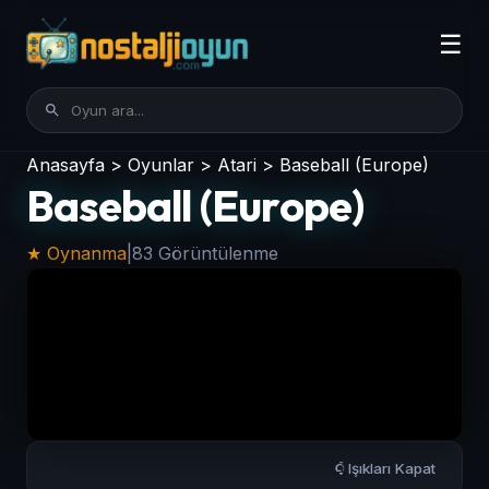
☰
Anasayfa
>
Oyunlar
>
Atari
>
Baseball (Europe)
Baseball (Europe)
★ Oynanma
|
83 Görüntülenme
Işıkları Kapat