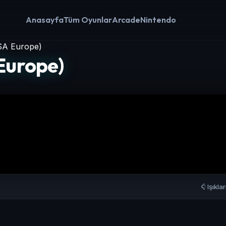
Anasayfa
Tüm Oyunlar
Arcade
Nintendo
SA Europe)
Europe)
Işıkla