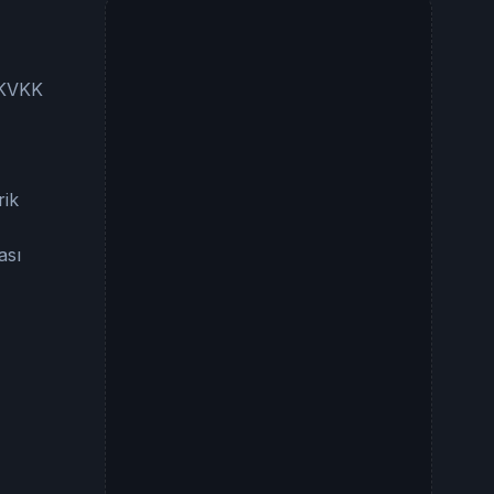
e KVKK
rik
ası