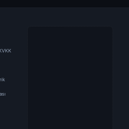
e KVKK
rik
ası