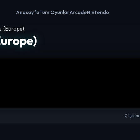
Anasayfa
Tüm Oyunlar
Arcade
Nintendo
s (Europe)
Europe)
Işıkla