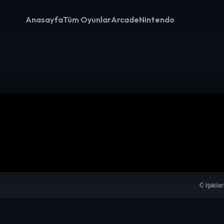
Anasayfa
Tüm Oyunlar
Arcade
Nintendo
Işıkla