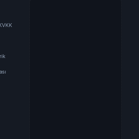
e KVKK
rik
ası